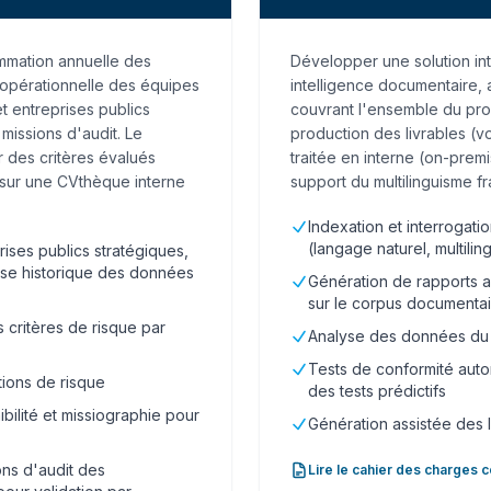
mmation annuelle des
Développer une solution in
on opérationnelle des équipes
intelligence documentaire, 
t entreprises publics
couvrant l'ensemble du proc
missions d'audit. Le
production des livrables (vo
 des critères évalués
traitée en interne (on-prem
 sur une CVthèque interne
support du multilinguisme f
Indexation et interrogati
(langage naturel, multili
rises publics stratégiques,
yse historique des données
Génération de rapports a
sur le corpus documenta
 critères de risque par
Analyse des données du 
Tests de conformité autom
tions de risque
des tests prédictifs
ilité et missiographie pour
Génération assistée des 
ons d'audit des
Lire le cahier des charges 