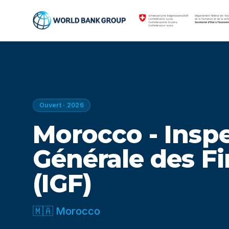
Ouvert · 2026
Morocco - Insp
Générale des F
(IGF)
🇲🇦 Morocco