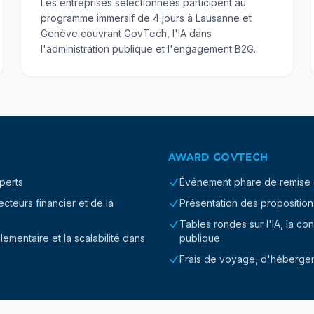
Les entreprises sélectionnées participent au
programme immersif de 4 jours à Lausanne et
Genève couvrant GovTech, l'IA dans
l'administration publique et l'engagement B2G.
AWARD GOVTECH
xperts
Événement phare de remise 
teurs financier et de la
Présentation des propositions
Tables rondes sur l'IA, la c
ementaire et la scalabilité dans
publique
Frais de voyage, d'hébergem