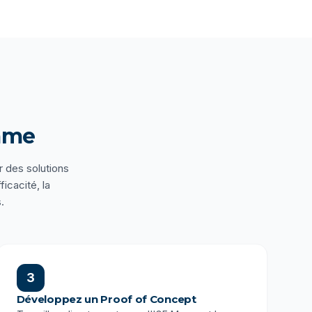
mme
r des solutions
icacité, la
.
3
Développez un Proof of Concept