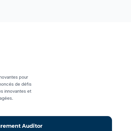
nnovantes pour
énoncés de défis
es innovantes et
ragées.
urement Auditor