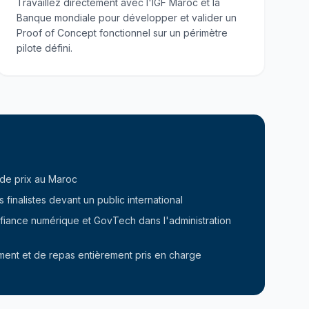
Travaillez directement avec l'IGF Maroc et la
Banque mondiale pour développer et valider un
Proof of Concept fonctionnel sur un périmètre
pilote défini.
de prix au Maroc
 finalistes devant un public international
onfiance numérique et GovTech dans l'administration
ent et de repas entièrement pris en charge