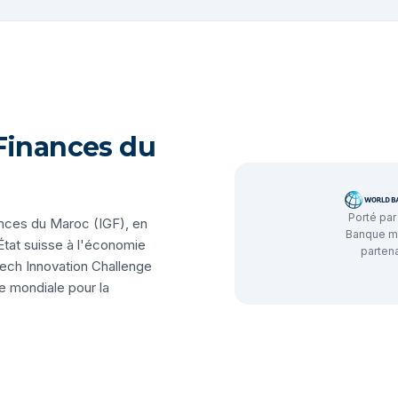
Finances du
Porté par
ances du Maroc (IGF), en
Banque mo
État suisse à l'économie
partena
vTech Innovation Challenge
e mondiale pour la