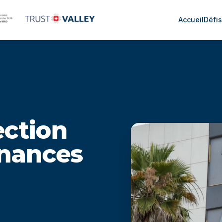
Accueil
Défi
ection
inances