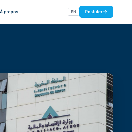
s
À propos
Postuler
EN