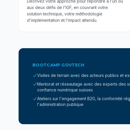
Décrivez votre approche pour répondre à l'un ou
aux deux défis de l'IGF, en couvrant votre
solution technique, votre méthodologie
d'implémentation et l'impact attendu.
BOOTCAMP GOVTECH
Visites de terrain avec des acteurs publics et e
Mentorat et réseautage avec des experts des sec
confiance numérique suisses
Ateliers sur l'engagement B2G, la conformité régl
l'administration publique